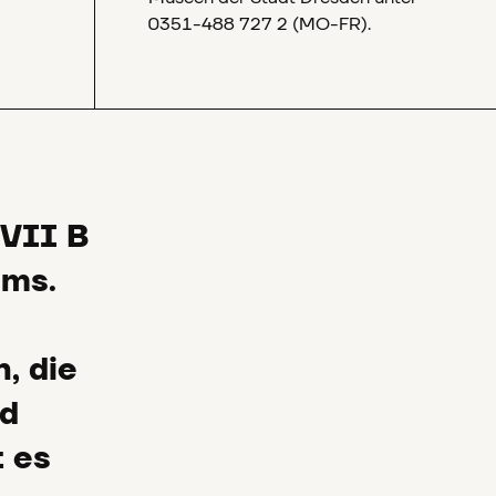
0351-488 727 2 (MO-FR).
 VII B
ams.
, die
nd
t es