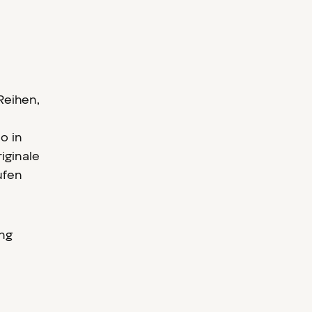
Reihen,
o in
iginale
ufen
ng