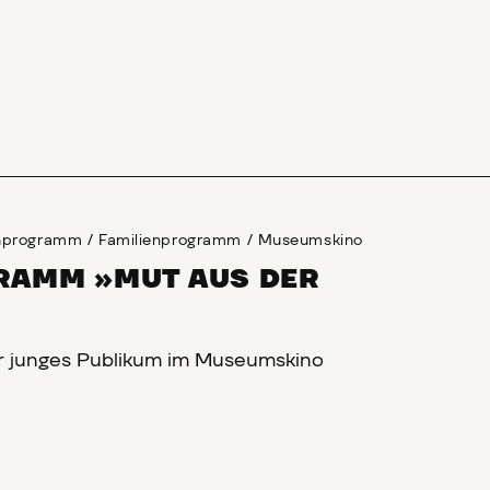
enprogramm
/
Familienprogramm
/
Museumskino
AMM »MUT AUS DER
r junges Publikum im Museumskino