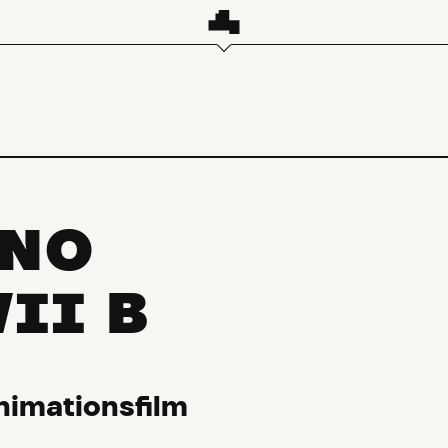
INO
II B
nimationsfilm