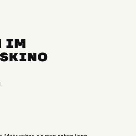
 IM
SKINO
l