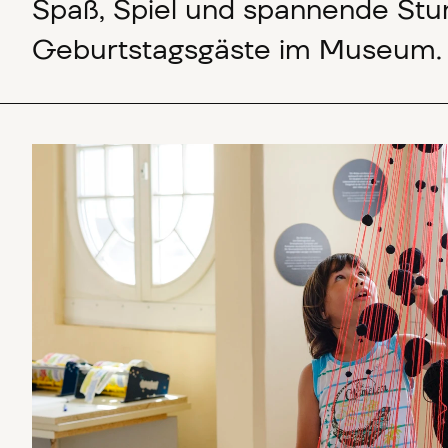
Spaß, Spiel und spannende Stu
Geburtstagsgäste im Museum
Juniordoktor