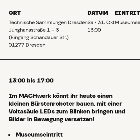
ORT
DATUM
EINTRI
Technische Sammlungen Dresden
Sa
/
31. Okt
Museumsei
Junghansstraße 1 – 3
13:00
(Eingang Schandauer Str.)
01277 Dresden
13:00 bis 17:00
Im MACHwerk könnt ihr heute einen
kleinen Bürstenroboter bauen, mit einer
Voltasäule LEDs zum Blinken bringen und
Bilder in Bewegung versetzen!
Museumseintritt