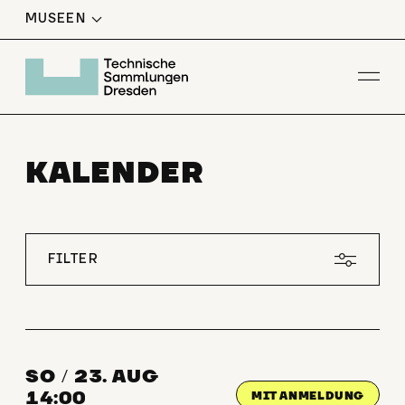
MUSEEN
Men
KALENDER
FILTER
SO
/
23. AUG
14:00
MIT ANMELDUNG