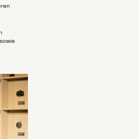
eren
n
 sowie