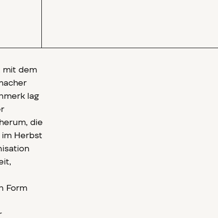
t mit dem
emacher
nmerk lag
er
 herum, die
 im Herbst
nisation
it,
in Form
r