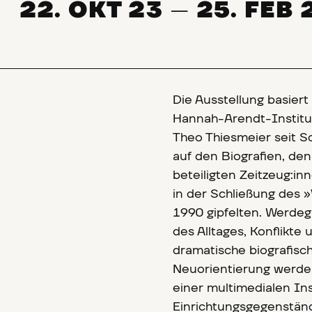
22. OKT 23
25. FEB 
—
Die Ausstellung basier
Hannah-Arendt-Institu
Theo Thiesmeier seit 
auf den Biografien, de
beteiligten Zeitzeug:in
in der Schließung des
1990 gipfelten. Werdega
des Alltages, Konflikte
dramatische biografisc
Neuorientierung werden 
einer multimedialen Ins
Einrichtungsgegenstän