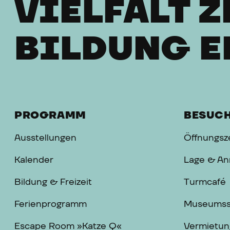
VIELFALT Z
BILDUNG E
PROGRAMM
BESUC
Ausstellungen
Öffnungsze
Kalender
Lage & An
Bildung & Freizeit
Turmcafé
Ferienprogramm
Museums
Escape Room »Katze Q«
Vermietun